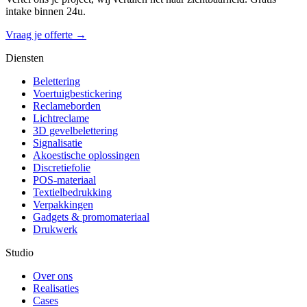
intake binnen 24u.
Vraag je offerte →
Diensten
Belettering
Voertuigbestickering
Reclameborden
Lichtreclame
3D gevelbelettering
Signalisatie
Akoestische oplossingen
Discretiefolie
POS-materiaal
Textielbedrukking
Verpakkingen
Gadgets & promomateriaal
Drukwerk
Studio
Over ons
Realisaties
Cases