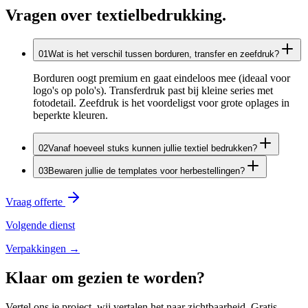
Vragen over textielbedrukking.
0
1
Wat is het verschil tussen borduren, transfer en zeefdruk?
Borduren oogt premium en gaat eindeloos mee (ideaal voor
logo's op polo's). Transferdruk past bij kleine series met
fotodetail. Zeefdruk is het voordeligst voor grote oplages in
beperkte kleuren.
0
2
Vanaf hoeveel stuks kunnen jullie textiel bedrukken?
0
3
Bewaren jullie de templates voor herbestellingen?
Vraag offerte
Volgende dienst
Verpakkingen
→
Klaar om
gezien
te worden?
Vertel ons je project, wij vertalen het naar zichtbaarheid. Gratis