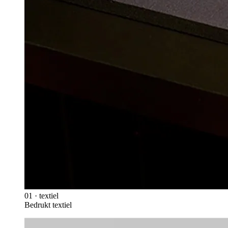
01
·
textiel
Bedrukt textiel