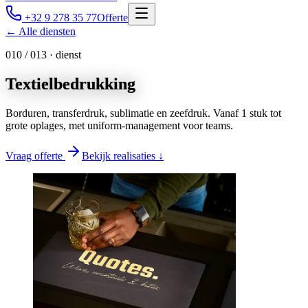
+32 9 278 35 77
Offerte
← Alle diensten
0
10
/ 0
13
· dienst
Textielbedrukking
Borduren, transferdruk, sublimatie en zeefdruk. Vanaf 1 stuk tot
grote oplages, met uniform-management voor teams.
Vraag offerte
Bekijk realisaties ↓