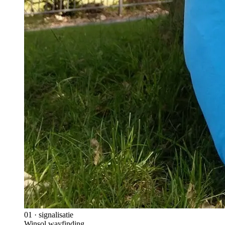
01
·
signalisatie
Winsol wayfinding