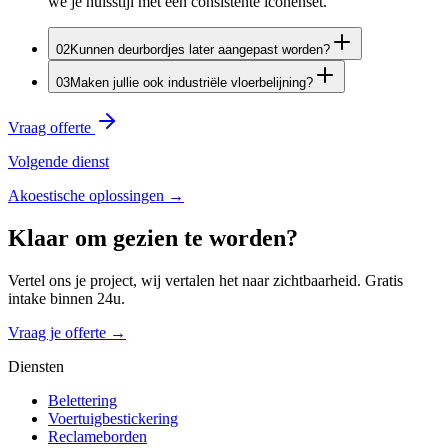
we je huisstijl met een consistente iconenset.
0
2
Kunnen deurbordjes later aangepast worden?
0
3
Maken jullie ook industriële vloerbelijning?
Vraag offerte
Volgende dienst
Akoestische oplossingen
→
Klaar om
gezien
te worden?
Vertel ons je project, wij vertalen het naar zichtbaarheid. Gratis
intake binnen 24u.
Vraag je offerte →
Diensten
Belettering
Voertuigbestickering
Reclameborden