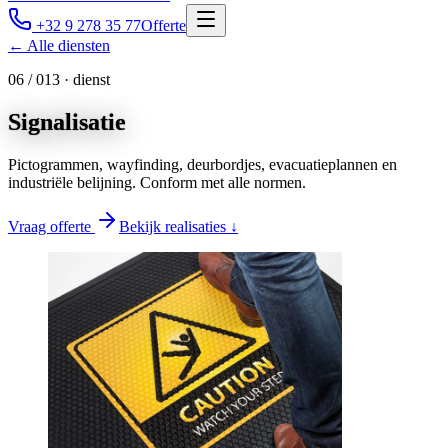
+32 9 278 35 77
Offerte
← Alle diensten
0
6
/ 0
13
· dienst
Signalisatie
Pictogrammen, wayfinding, deurbordjes, evacuatieplannen en
industriële belijning. Conform met alle normen.
Vraag offerte
Bekijk realisaties ↓