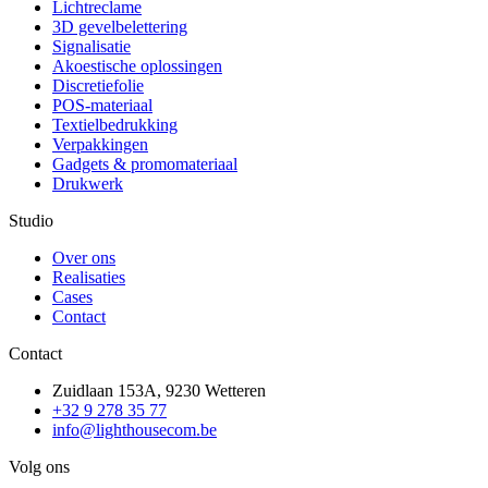
Lichtreclame
3D gevelbelettering
Signalisatie
Akoestische oplossingen
Discretiefolie
POS-materiaal
Textielbedrukking
Verpakkingen
Gadgets & promomateriaal
Drukwerk
Studio
Over ons
Realisaties
Cases
Contact
Contact
Zuidlaan 153A, 9230 Wetteren
+32 9 278 35 77
info@lighthousecom.be
Volg ons