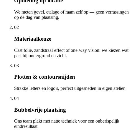
Opmeting op locatie
We meten gevel, etalage of raam zelf op — geen verrassingen
op de dag van plaatsing.
0
2
Materiaalkeuze
Cast folie, zandstraal-effect of one-way vision: we kiezen wat
past bij ondergrond en zicht.
0
3
Plotten & contoursnijden
Strakke letters en logo's, perfect uitgesneden in eigen atelier.
0
4
Bubbelvrije plaatsing
Ons team plakt met natte techniek voor een onberispelijk
eindresultaat.