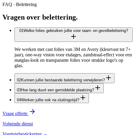
FAQ · Belettering
Vragen over belettering.
0
1
Welke folies gebruiken jullie voor raam- en gevelbelettering?
We werken met cast folies van 3M en Avery (kleurvast tot 7+
jaar), one-way vision voor etalages, zandstraal-effect voor een
matglas-look en transparante folies voor strakke logo's op
glas.
0
2
Kunnen jullie bestaande belettering verwijderen?
0
3
Hoe lang duurt een gemiddelde plaatsing?
0
4
Werken jullie ook na sluitingstijd?
Vraag offerte
Volgende dienst
Voertuigbestickering
→