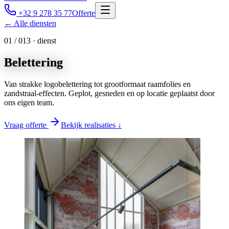
+32 9 278 35 77
Offerte
← Alle diensten
0
1
/ 0
13
· dienst
Belettering
Van strakke logobelettering tot grootformaat raamfolies en
zandstraal-effecten. Geplot, gesneden en op locatie geplaatst door
ons eigen team.
Vraag offerte
Bekijk realisaties ↓