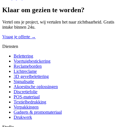
Klaar om
gezien
te worden?
Vertel ons je project, wij vertalen het naar zichtbaarheid. Gratis
intake binnen 24u.
Vraag je offerte →
Diensten
Belettering
Voertuigbestickering
Reclameborden
Lichtreclame
3D gevelbelettering
Signalisatie
Akoestische oplossingen
Discretiefolie
POS-materiaal
Textielbedrukking
Verpakkingen
Gadgets & promomateriaal
Drukwerk
Studio